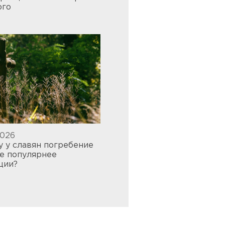
ого
2026
у у славян погребение
ле популярнее
ции?