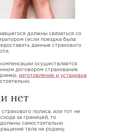
чавшегося должны связаться со
ератором (если поездка была
редоставить данные страхового
рти.
а компенсации осуществляется
енном договором страхования.
пример,
изготовление и установка
остоятельно.
ки нет
 страхового полиса, или тот не
схода за границей, то
 должны самостоятельно
вращения тела на родину.