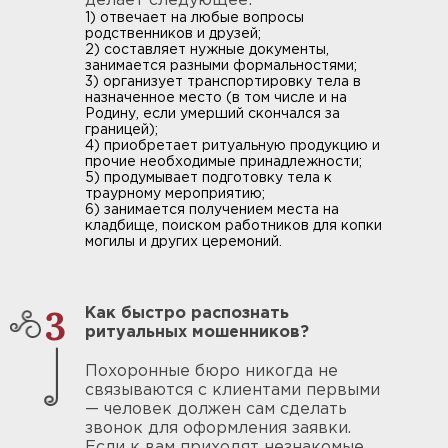
делает следующее:
1) отвечает на любые вопросы
родственников и друзей;
2) составляет нужные документы,
занимается разными формальностями;
3) организует транспортировку тела в
назначенное место (в том числе и на
Родину, если умерший скончался за
границей);
4) приобретает ритуальную продукцию и
прочие необходимые принадлежности;
5) продумывает подготовку тела к
траурному мероприятию;
6) занимается получением места на
кладбище, поиском работников для копки
могилы и других церемоний.
3
Как быстро распознать
ритуальных мошенников?
Похоронные бюро никогда не
связываются с клиентами первыми
— человек должен сам сделать
звонок для оформления заявки.
Если к вам приходят незнакомые