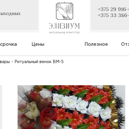
+375 29 916
 выходных
+375 33 386
срочка
Цены
Полезное
От
овары
-
Ритуальный венок ВМ-5