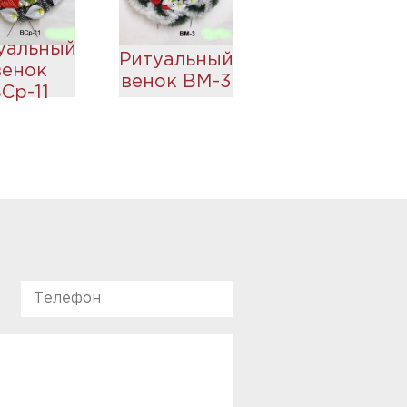
уальный
Ритуальный
венок
венок ВМ-3
Ср-11